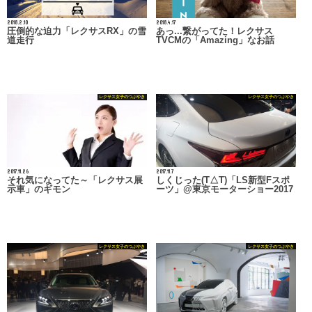
2018.2.10
2018.4.17
圧倒的な迫力「レクサスRX」の雪
あっ...繋がってた！レクサス
道走行
TVCMの「Amazing」なお話
レクサス女子のつぶやき
レクサス女子のつぶやき
2017.11.26
2017.11.7
それ気になってた～「レクサス展
しくじった(T△T)「LS新型Fスポ
示車」のギモン
ーツ」@東京モーターショー2017
レクサス女子のつぶやき
レクサス女子のつぶやき