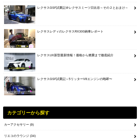
レクサスGSF試乗記＠レクサスミーツ日比谷～その２とおまけ～
レクサスレディのレクサスRX300納車レポート
レクサスUX新型最新情報！価格から燃費まで徹底紹介
レクサスGSF試乗記～5リッターV8エンジンの咆哮〜
カテゴリーから探す
カーアクセサリー
(9)
リエコのラウンジ
(34)