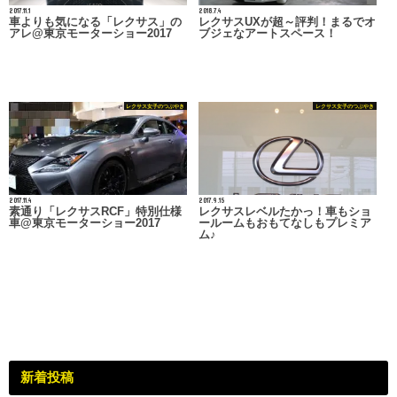
2017.11.1
2018.7.4
車よりも気になる「レクサス」の
レクサスUXが超～評判！まるでオ
アレ@東京モーターショー2017
ブジェなアートスペース！
レクサス女子のつぶやき
レクサス女子のつぶやき
2017.11.4
2017.9.15
素通り「レクサスRCF」特別仕様
レクサスレベルたかっ！車もショ
車@東京モーターショー2017
ールームもおもてなしもプレミア
ム♪
新着投稿