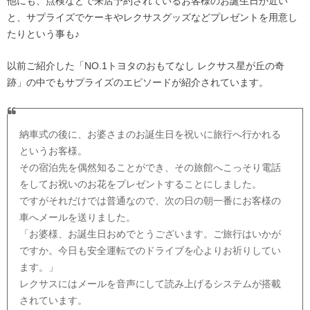
他にも、点検などで来店予約されているお客様のお誕生日が近い
と、サプライズでケーキやレクサスグッズなどプレゼントを用意し
たりという事も♪
以前ご紹介した「NO.1トヨタのおもてなし レクサス星が丘の奇
跡」の中でもサプライズのエピソードが紹介されています。
納車式の後に、お婆さまのお誕生日を祝いに旅行へ行かれる
というお客様。
その宿泊先を偶然知ることができ、その旅館へこっそり電話
をしてお祝いのお花をプレゼントすることにしました。
ですがそれだけでは普通なので、次の日の朝一番にお客様の
車へメールを送りました。
「お婆様、お誕生日おめでとうございます。ご旅行はいかが
ですか。今日も安全運転でのドライブを心よりお祈りしてい
ます。」
レクサスにはメールを音声にして読み上げるシステムが搭載
されています。