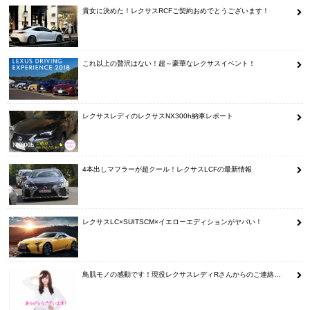
貴女に決めた！レクサスRCFご契約おめでとうございます！
これ以上の贅沢はない！超～豪華なレクサスイベント！
レクサスレディのレクサスNX300h納車レポート
4本出しマフラーが超クール！レクサスLCFの最新情報
レクサスLC×SUITSCM×イエローエディションがヤバい！
鳥肌モノの感動です！現役レクサスレディRさんからのご連絡…