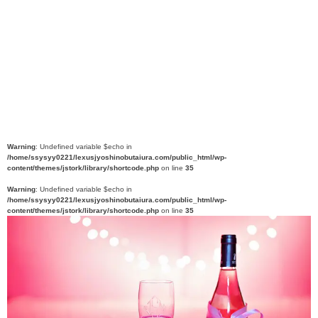
Warning
: Undefined variable $echo in
/home/ssysyy0221/lexusjyoshinobutaiura.com/public_html/wp-
content/themes/jstork/library/shortcode.php
on line
35
Warning
: Undefined variable $echo in
/home/ssysyy0221/lexusjyoshinobutaiura.com/public_html/wp-
content/themes/jstork/library/shortcode.php
on line
35