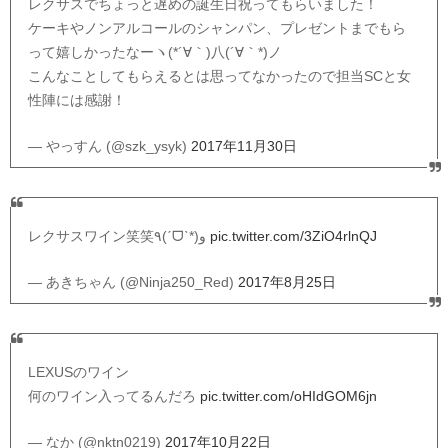
レクサスでちょっと遅めの誕生日祝ってもらいました！
ケーキやノンアルコールのシャンパン、プレゼントまでもら
って嬉しかったなーヽ(*´∀｀)八(´∀｀*)ノ
こんなことしてもらえるとは思ってなかったので担当SCと女
性陣には感謝！
— やっすん (@szk_ysyk)
2017年11月30日
レクサスワイン笑笑٩(ˊᗜˋ*)و
pic.twitter.com/3ZiO4rlnQJ
— あきちゃん (@Ninja250_Red)
2017年8月25日
LEXUSのワイン
何のワイン入ってるんだろ
pic.twitter.com/oHIdGOM6jn
— なか (@nktn0219)
2017年10月22日