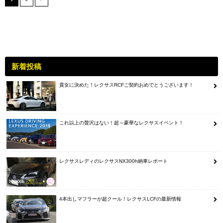
新着投稿
貴女に決めた！レクサスRCFご契約おめでとうございます！
これ以上の贅沢はない！超～豪華なレクサスイベント！
レクサスレディのレクサスNX300h納車レポート
4本出しマフラーが超クール！レクサスLCFの最新情報