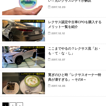
い！元レクサスレディが解説
2017.12.20
レクサスオーナー限定特典
レクサス認定中古車CPOを購入する
メリット一覧を紹介
2017.12.12
レクサスオーナー限定特典
ここまでやるの？レクサス流「お・
も・て・な・し」
2017.12.07
レクサスオーナー限定特典
寛ぎのひと時「レクサスオーナー特
典が凄すぎる」～その8～
2017.12.05
1
2
>