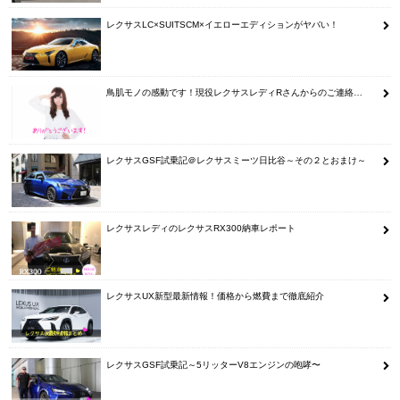
レクサスLC×SUITSCM×イエローエディションがヤバい！
鳥肌モノの感動です！現役レクサスレディRさんからのご連絡…
レクサスGSF試乗記＠レクサスミーツ日比谷～その２とおまけ～
レクサスレディのレクサスRX300納車レポート
レクサスUX新型最新情報！価格から燃費まで徹底紹介
レクサスGSF試乗記～5リッターV8エンジンの咆哮〜