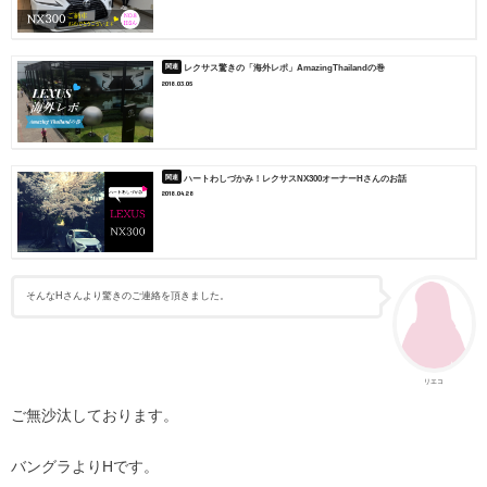
レクサス驚きの「海外レポ」AmazingThailandの巻
2018.03.05
ハートわしづかみ！レクサスNX300オーナーHさんのお話
2018.04.28
そんなHさんより驚きのご連絡を頂きました。
リエコ
ご無沙汰しております。
バングラよりHです。