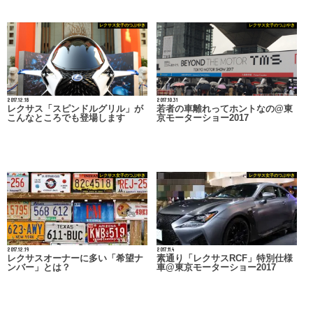
レクサス女子のつぶやき
レクサス女子のつぶやき
2017.12.18
2017.10.31
レクサス「スピンドルグリル」が
若者の車離れってホントなの@東
こんなところでも登場します
京モーターショー2017
レクサス女子のつぶやき
レクサス女子のつぶやき
2017.12.19
2017.11.4
レクサスオーナーに多い「希望ナ
素通り「レクサスRCF」特別仕様
ンバー」とは？
車@東京モーターショー2017