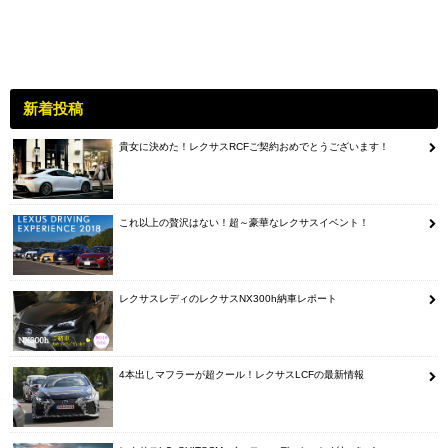
新着投稿
貴女に決めた！レクサスRCFご契約おめでとうございます！
これ以上の贅沢はない！超～豪華なレクサスイベント！
レクサスレディのレクサスNX300h納車レポート
4本出しマフラーが超クール！レクサスLCFの最新情報