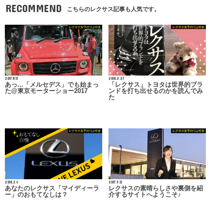
RECOMMEND
こちらのレクサス記事も人気です。
レクサス女子のつぶやき
レクサス女子のつぶやき
2017.11.17
2018.2.27
あっ...「メルセデス」でも始まっ
「レクサス」トヨタは世界的ブラ
た@東京モーターショー2017
ンドを打ち出せるのかを読んでみ
た
レクサス女子のつぶやき
レクサス女子のつぶやき
2018.2.4
2017.9.13
あなたのレクサス「マイディーラ
レクサスの素晴らしさや裏側を紹
ー」のおもてなしは？
介するサイトへようこそ♪