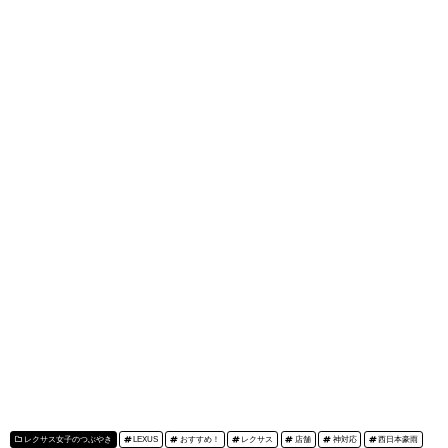
レクサス女子のつぶやき
LEXUS
おすすめ！
レクサス
店舗
神対応
西日本豪雨