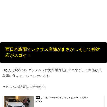
西日本豪雨でレクサス店舗がまさか…そして神対
応がスゴイ！
Hさんは現在バングラデシュに海外単身赴任中ですが、ご家族は広
島県に住んでいらっしゃいます。
▼Ｈさんの記事はコチラから
リエコの「オーナーズラウンジ」HさんNX300＜第8号＞
2018.01.30