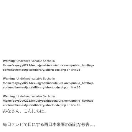
Warning
: Undefined variable $echo in
/home/ssysyy0221/lexusjyoshinobutaiura.com/public_html/wp-
content/themes/jstork/library/shortcode.php
on line
35
Warning
: Undefined variable $echo in
/home/ssysyy0221/lexusjyoshinobutaiura.com/public_html/wp-
content/themes/jstork/library/shortcode.php
on line
35
Warning
: Undefined variable $echo in
/home/ssysyy0221/lexusjyoshinobutaiura.com/public_html/wp-
content/themes/jstork/library/shortcode.php
on line
35
みなさん、こんにちは。
毎日テレビで目にする西日本豪雨の深刻な被害…。