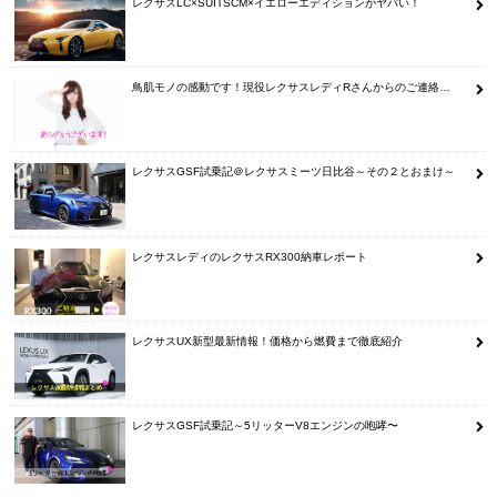
レクサスLC×SUITSCM×イエローエディションがヤバい！
鳥肌モノの感動です！現役レクサスレディRさんからのご連絡…
レクサスGSF試乗記＠レクサスミーツ日比谷～その２とおまけ～
レクサスレディのレクサスRX300納車レポート
レクサスUX新型最新情報！価格から燃費まで徹底紹介
レクサスGSF試乗記～5リッターV8エンジンの咆哮〜