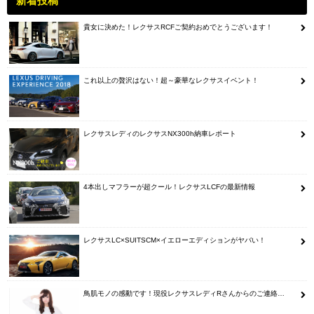
新着投稿
貴女に決めた！レクサスRCFご契約おめでとうございます！
これ以上の贅沢はない！超～豪華なレクサスイベント！
レクサスレディのレクサスNX300h納車レポート
4本出しマフラーが超クール！レクサスLCFの最新情報
レクサスLC×SUITSCM×イエローエディションがヤバい！
鳥肌モノの感動です！現役レクサスレディRさんからのご連絡…