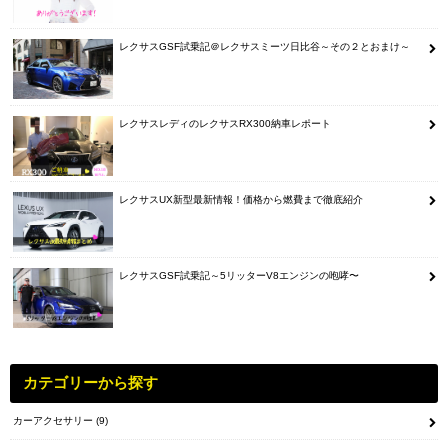
レクサスGSF試乗記＠レクサスミーツ日比谷～その２とおまけ～
レクサスレディのレクサスRX300納車レポート
レクサスUX新型最新情報！価格から燃費まで徹底紹介
レクサスGSF試乗記～5リッターV8エンジンの咆哮〜
カテゴリーから探す
カーアクセサリー
(9)