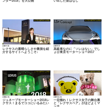
ンダー2018」を大公開
い出した昔ばなし
レクサス女子のつぶやき
レクサス女子のつぶやき
2017.9.13
2017.11.9
レクサスの素晴らしさや裏側を紹
高級車なのに「ソレはない」でし
介するサイトへようこそ♪
ょ@東京モーターショー2017
レクサス女子のつぶやき
レクサス女子のつぶやき
2018.3.15
2017.12.25
ジュネーブモーターショー2018レ
一目惚れ！レクサス女子の舞台裏
クサス！まるでココにいるみたい
と「レクサスベア」がほどよくマ
ッチ