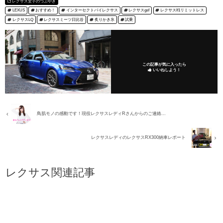
レクサス女子のつぶやき
LEXUS
おすすめ！
インターセクトバイレクサス
レクサスgsf
レクサスlf1リミットレス
レクサスLQ
レクサスミーツ日比谷
炙りかき氷
試乗
この記事が気に入ったら
いいねしよう！
鳥肌モノの感動です！現役レクサスレディRさんからのご連絡...
レクサスレディのレクサスRX300納車レポート
レクサス関連記事