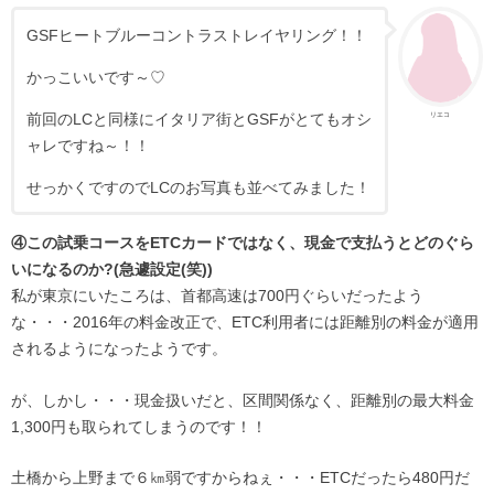
GSFヒートブルーコントラストレイヤリング！！
かっこいいです～♡
前回のLCと同様にイタリア街とGSFがとてもオシ
リエコ
ャレですね～！！
せっかくですのでLCのお写真も並べてみました！
④この試乗コースをETCカードではなく、現金で支払うとどのぐら
いになるのか?(急遽設定(笑))
私が東京にいたころは、首都高速は700円ぐらいだったよう
な・・・2016年の料金改正で、ETC利用者には距離別の料金が適用
されるようになったようです。
が、しかし・・・現金扱いだと、区間関係なく、距離別の最大料金
1,300円も取られてしまうのです！！
土橋から上野まで６㎞弱ですからねぇ・・・ETCだったら480円だ