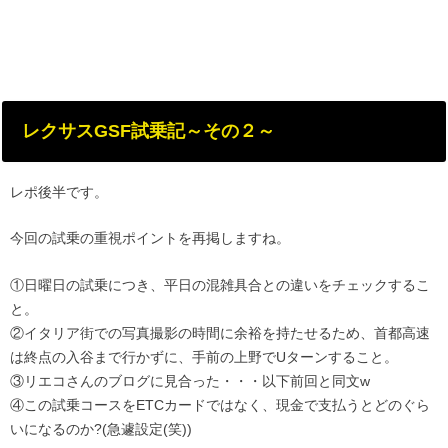
レクサスGSF試乗記～その２～
レポ後半です。
今回の試乗の重視ポイントを再掲しますね。
①日曜日の試乗につき、平日の混雑具合との違いをチェックするこ
と。
②イタリア街での写真撮影の時間に余裕を持たせるため、首都高速
は終点の入谷まで行かずに、手前の上野でUターンすること。
③リエコさんのブログに見合った・・・以下前回と同文w
④この試乗コースをETCカードではなく、現金で支払うとどのぐら
いになるのか?(急遽設定(笑))