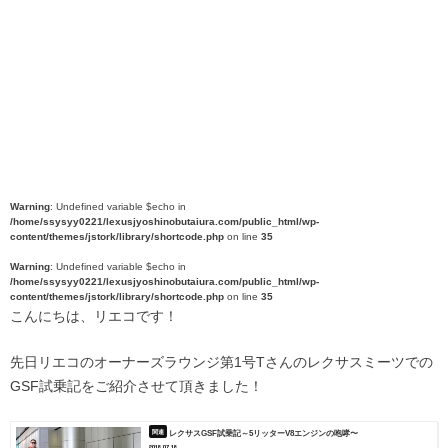
Warning
: Undefined variable $echo in
/home/ssysyy0221/lexusjyoshinobutaiura.com/public_html/wp-
content/themes/jstork/library/shortcode.php
on line
35
Warning
: Undefined variable $echo in
/home/ssysyy0221/lexusjyoshinobutaiura.com/public_html/wp-
content/themes/jstork/library/shortcode.php
on line
35
こんにちは、リエコです！
先日リエコのオーナーズラウンジ第1号Tさんのレクサスミーツでの
GSF試乗記をご紹介させて頂きました！
レクサスGSF試乗記～5リッターV8エンジンの咆哮〜
2018.07.18