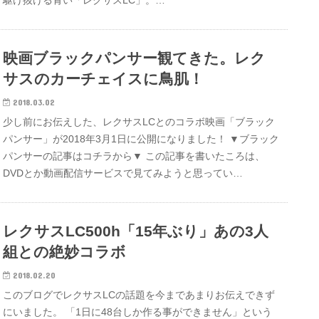
駆け抜ける青い「レクサスLC」。…
映画ブラックパンサー観てきた。レク
サスのカーチェイスに鳥肌！
2018.03.02
少し前にお伝えした、レクサスLCとのコラボ映画「ブラック
パンサー」が2018年3月1日に公開になりました！ ▼ブラック
パンサーの記事はコチラから▼ この記事を書いたころは、
DVDとか動画配信サービスで見てみようと思ってい…
レクサスLC500h「15年ぶり」あの3人
組との絶妙コラボ
2018.02.20
このブログでレクサスLCの話題を今まであまりお伝えできず
にいました。 「1日に48台しか作る事ができません」という