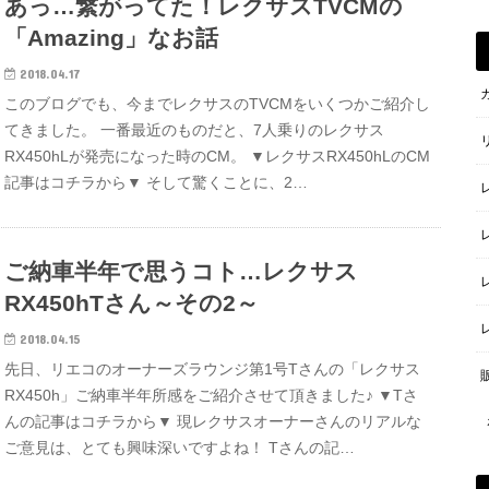
あっ…繋がってた！レクサスTVCMの
「Amazing」なお話
2018.04.17
このブログでも、今までレクサスのTVCMをいくつかご紹介し
てきました。 一番最近のものだと、7人乗りのレクサス
RX450hLが発売になった時のCM。 ▼レクサスRX450hLのCM
記事はコチラから▼ そして驚くことに、2…
ご納車半年で思うコト…レクサス
RX450hTさん～その2～
2018.04.15
先日、リエコのオーナーズラウンジ第1号Tさんの「レクサス
RX450h」ご納車半年所感をご紹介させて頂きました♪ ▼Tさ
んの記事はコチラから▼ 現レクサスオーナーさんのリアルな
ご意見は、とても興味深いですよね！ Tさんの記…