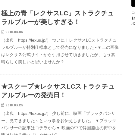
極上の青「レクサスLC」ストラクチュ
コ
お
ラルブルーが美しすぎる！
ポ
2018.04.06
（出典：https://lexus.jp/） ついに！レクサスLCストラクチュ
ラルブルーが特別仕様車として発売になりました～♥ 上の画像
はレクサス公式サイトから引用させて頂きましたが、もう素
晴らしく美しいと思いませんか？…
★スクープ★レクサスLCストラクチュ
アルブルーの発売日！
2018.03.25
（出典：https://lexus.jp/） 少し前に、映画「ブラックパンサ
ー」見てきました～という事をお伝えしました。 ▼ブラック
パンサーの記事はコチラから▼ 映画の中で韓国釜山の街中を