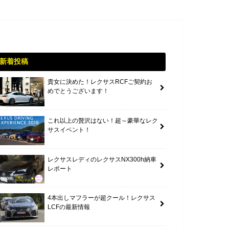
新着投稿
貴女に決めた！レクサスRCFご契約お
めでとうございます！
これ以上の贅沢はない！超～豪華なレク
サスイベント！
レクサスレディのレクサスNX300h納車
レポート
4本出しマフラーが超クール！レクサス
LCFの最新情報