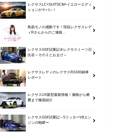
レクサスLC×SUITSCM×イエローエディ
ションがヤバい！
鳥肌モノの感動です！現役レクサスレデ
ィRさんからのご連絡…
レクサスGSF試乗記＠レクサスミーツ日
比谷～その２とおまけ～
レクサスレディのレクサスRX300納車
レポート
レクサスUX新型最新情報！価格から燃
費まで徹底紹介
レクサスGSF試乗記～5リッターV8エン
ジンの咆哮〜