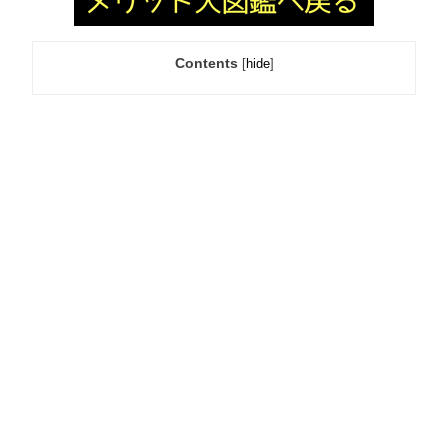
Contents
[
hide
]