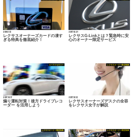
2018.1.13
2017.10.21
レクサスオーナーズカードの凄す
レクサスG-Linkとは？緊急時に安
ぎる特典を徹底紹介！
心のオーナー限定サービス
カーアクセサリー
レクサスオーナー限定特典
2017.10.17
2017.10.12
煽り運転対策！後方ドライブレコ
レクサスオーナーズデスクの全容
ーダー を活用しよう
をレクサス女子が解説
レクサスオーナー限定特典
レクサスオーナー限定特典