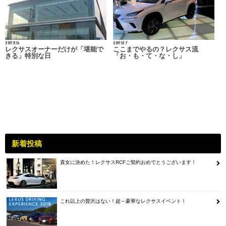
2017.11.16
2017.12.7
レクサスオーナーだけが「堪能で
ここまでやるの？レクサス流
きる」特別な日
「お・も・て・な・し」
新着投稿
貴女に決めた！レクサスRCFご契約おめでとうございます！
これ以上の贅沢はない！超～豪華なレクサスイベント！