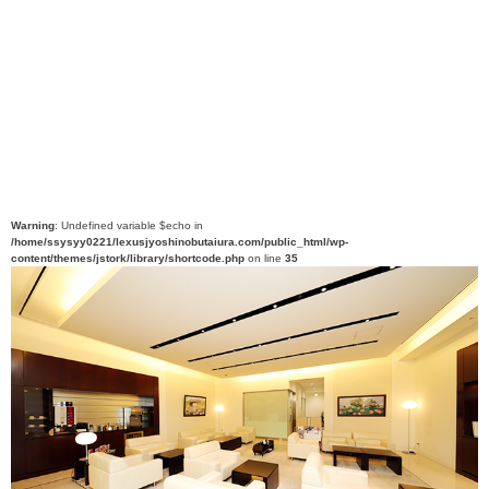
Warning
: Undefined variable $echo in
/home/ssysyy0221/lexusjyoshinobutaiura.com/public_html/wp-
content/themes/jstork/library/shortcode.php
on line
35