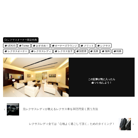
レクサスオーナー限定特典
LEXUS
Twitter
おすすめ！
オーナーズラウンジ
メリット
レクサス
レクサスオーナー
レクサスレディ
レクサス女子
別世界
洗車
無料
特典
この記事が気に入ったら
いいねしよう！
元レクサスレディが教えるレクサス車を30万円安く買う方法
レクサスレディ全ては「心地よく過ごして頂く」ためのタイミング！