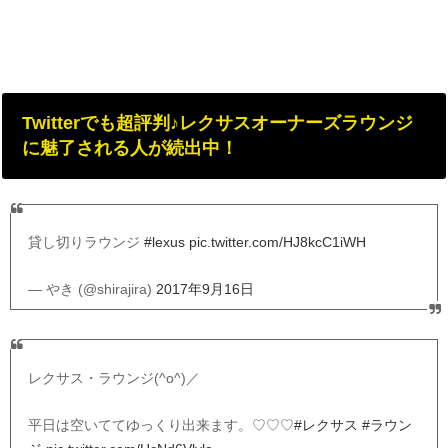
Twitterでも超評判♪レクサスオーナーズラウンジ
に魅了される人が続出中！
貸し切りラウンジ
#lexus
pic.twitter.com/HJ8kcC1iWH
— やき (@shirajira)
2017年9月16日
レクサス・ラウンジ(^o^)／
平日は空いててゆっくり出来ます。♡♡♡
#レクサス
#ラウン