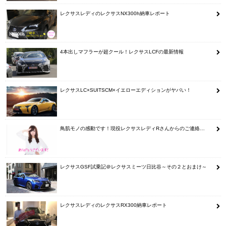
レクサスレディのレクサスNX300h納車レポート
4本出しマフラーが超クール！レクサスLCFの最新情報
レクサスLC×SUITSCM×イエローエディションがヤバい！
鳥肌モノの感動です！現役レクサスレディRさんからのご連絡…
レクサスGSF試乗記＠レクサスミーツ日比谷～その２とおまけ～
レクサスレディのレクサスRX300納車レポート