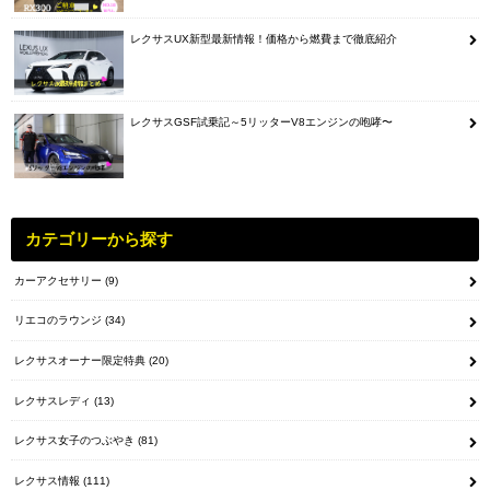
レクサスUX新型最新情報！価格から燃費まで徹底紹介
レクサスGSF試乗記～5リッターV8エンジンの咆哮〜
カテゴリーから探す
カーアクセサリー
(9)
リエコのラウンジ
(34)
レクサスオーナー限定特典
(20)
レクサスレディ
(13)
レクサス女子のつぶやき
(81)
レクサス情報
(111)