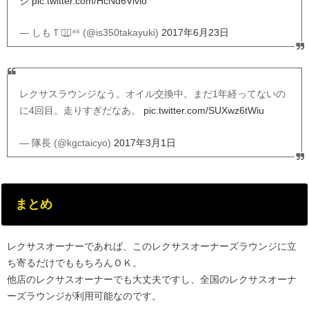
ジ
pic.twitter.com/HcNd6Vlvlo
— しもＴ◢͟￨⁴⁶ (@is350takayuki)
2017年6月23日
レクサスラウンジなう。オイル交換中。まだ1年経ってないの
に4回目。走りすぎだなあ。
pic.twitter.com/SUXwz6tWiu
— 隊長 (@kgctaicyo)
2017年3月1日
まとめ
レクサスオーナーであれば、このレクサスオーナーズラウンジに立
ち寄るだけでももちろんＯＫ。
他店のレクサスオーナーでも大丈夫ですし、全国のレクサスオーナ
ーズラウンジが利用可能なのです。