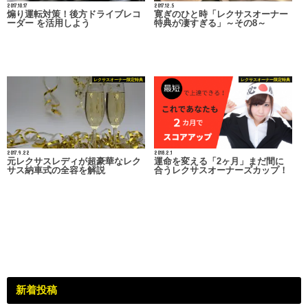
2017.10.17
2017.12.5
煽り運転対策！後方ドライブレコ
寛ぎのひと時「レクサスオーナー
ーダー を活用しよう
特典が凄すぎる」～その8～
レクサスオーナー限定特典
レクサスオーナー限定特典
2017.9.22
2018.2.1
元レクサスレディが超豪華なレク
運命を変える「2ヶ月」まだ間に
サス納車式の全容を解説
合うレクサスオーナーズカップ！
新着投稿