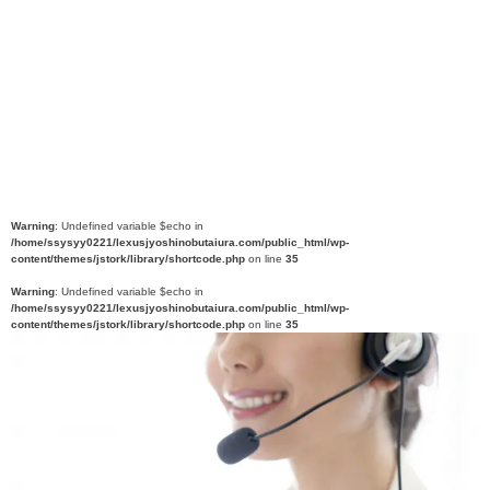
Warning
: Undefined variable $echo in
/home/ssysyy0221/lexusjyoshinobutaiura.com/public_html/wp-
content/themes/jstork/library/shortcode.php
on line
35
Warning
: Undefined variable $echo in
/home/ssysyy0221/lexusjyoshinobutaiura.com/public_html/wp-
content/themes/jstork/library/shortcode.php
on line
35