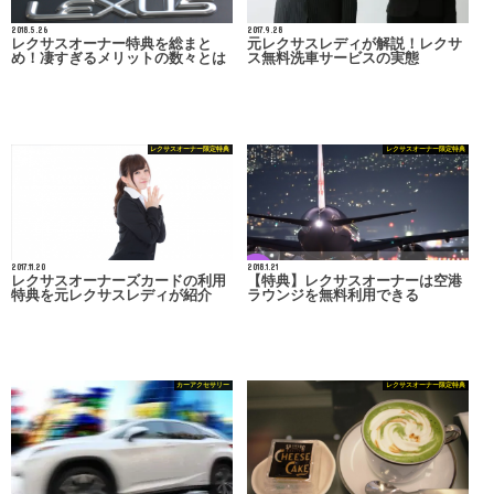
2018.5.26
2017.9.28
レクサスオーナー特典を総まと
元レクサスレディが解説！レクサ
め！凄すぎるメリットの数々とは
ス無料洗車サービスの実態
レクサスオーナー限定特典
レクサスオーナー限定特典
2017.11.20
2018.1.21
レクサスオーナーズカードの利用
【特典】レクサスオーナーは空港
特典を元レクサスレディが紹介
ラウンジを無料利用できる
カーアクセサリー
レクサスオーナー限定特典