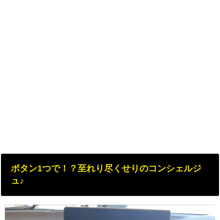
ボタン1つで！？至れり尽くせりのコンシェルジ
ュ♪