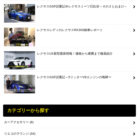
レクサスGSF試乗記＠レクサスミーツ日比谷～その２とおまけ～
レクサスレディのレクサスRX300納車レポート
レクサスUX新型最新情報！価格から燃費まで徹底紹介
レクサスGSF試乗記～5リッターV8エンジンの咆哮〜
カテゴリーから探す
カーアクセサリー
(9)
リエコのラウンジ
(34)