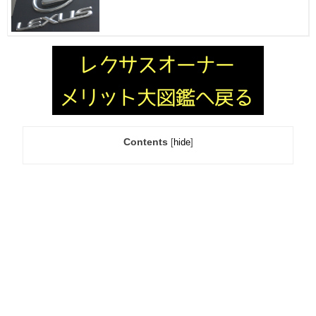
Contents
[
hide
]