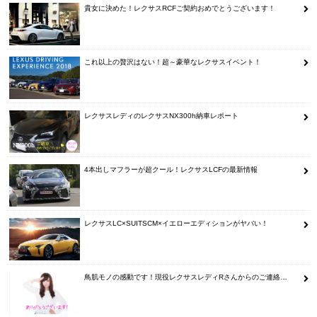
貴女に決めた！レクサスRCFご契約おめでとうございます！
これ以上の贅沢はない！超～豪華なレクサスイベント！
レクサスレディのレクサスNX300h納車レポート
4本出しマフラーが超クール！レクサスLCFの最新情報
レクサスLC×SUITSCM×イエローエディションがヤバい！
鳥肌モノの感動です！現役レクサスレディRさんからのご連絡…