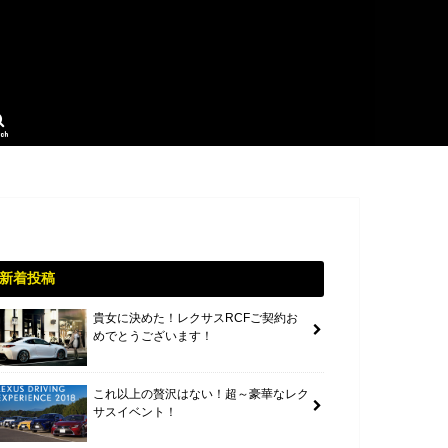
rch
新着投稿
貴女に決めた！レクサスRCFご契約お
めでとうございます！
これ以上の贅沢はない！超～豪華なレク
サスイベント！