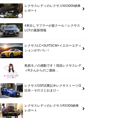
レクサスレディのレクサスNX300h納車
レポート
4本出しマフラーが超クール！レクサス
LCFの最新情報
レクサスLC×SUITSCM×イエローエディ
ションがヤバい！
鳥肌モノの感動です！現役レクサスレデ
ィRさんからのご連絡…
レクサスGSF試乗記＠レクサスミーツ日
比谷～その２とおまけ～
レクサスレディのレクサスRX300納車
レポート