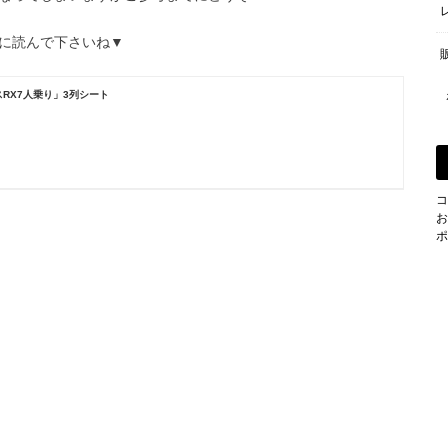
に読んで下さいね▼
RX7人乗り」3列シート
コ
お
ポ