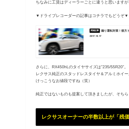
ちなみに工賃はディーラーごとに違うと思いますが
▼ドライブレコーダーの記事はコチラでもどうぞ▼
煽り運転対策！後方ド
2017.10.17
さらに、RX450hLのタイヤサイズは”235/55R20”。
レクサス純正のスタッドレスタイヤ＆アルミホイールセ
けっこうなお値段ですね（笑）
純正ではないものも提案して頂きましたが、そちらも
レクサスオーナーの半数以上が「残