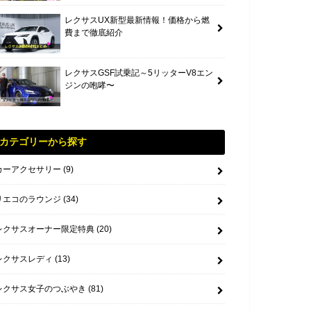
レクサスUX新型最新情報！価格から燃
費まで徹底紹介
レクサスGSF試乗記～5リッターV8エン
ジンの咆哮〜
カテゴリーから探す
カーアクセサリー
(9)
リエコのラウンジ
(34)
レクサスオーナー限定特典
(20)
レクサスレディ
(13)
レクサス女子のつぶやき
(81)