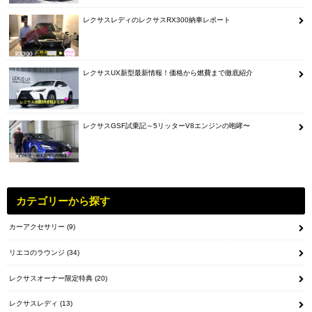
レクサスレディのレクサスRX300納車レポート
レクサスUX新型最新情報！価格から燃費まで徹底紹介
レクサスGSF試乗記～5リッターV8エンジンの咆哮〜
カテゴリーから探す
カーアクセサリー
(9)
リエコのラウンジ
(34)
レクサスオーナー限定特典
(20)
レクサスレディ
(13)