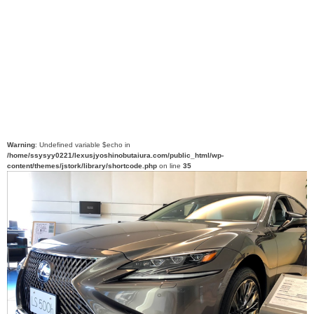
Warning
: Undefined variable $echo in
/home/ssysyy0221/lexusjyoshinobutaiura.com/public_html/wp-
content/themes/jstork/library/shortcode.php
on line
35