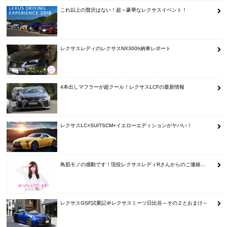
これ以上の贅沢はない！超～豪華なレクサスイベント！
レクサスレディのレクサスNX300h納車レポート
4本出しマフラーが超クール！レクサスLCFの最新情報
レクサスLC×SUITSCM×イエローエディションがヤバい！
鳥肌モノの感動です！現役レクサスレディRさんからのご連絡…
レクサスGSF試乗記＠レクサスミーツ日比谷～その２とおまけ～