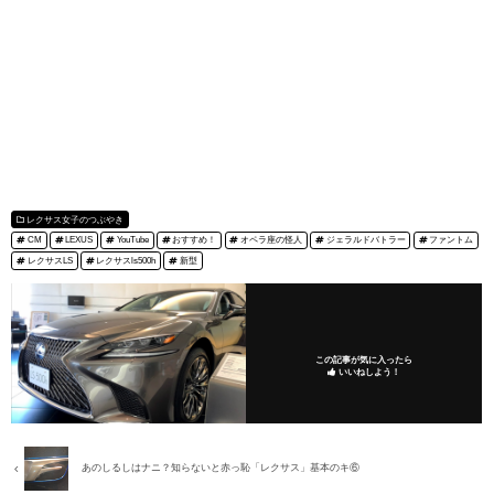
レクサス女子のつぶやき
CM
LEXUS
YouTube
おすすめ！
オペラ座の怪人
ジェラルドバトラー
ファントム
レクサスLS
レクサスls500h
新型
この記事が気に入ったら
いいねしよう！
あのしるしはナニ？知らないと赤っ恥「レクサス」基本のキ⑥