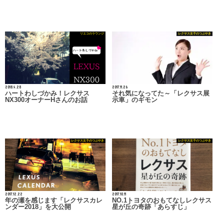
リエコのラウンジ
レクサス女子のつぶやき
2018.4.28
2017.11.26
ハートわしづかみ！レクサス
それ気になってた～「レクサス展
NX300オーナーHさんのお話
示車」のギモン
レクサス女子のつぶやき
レクサス女子のつぶやき
2017.12.22
2017.10.11
年の瀬を感じます「レクサスカレ
NO.1トヨタのおもてなしレクサス
ンダー2018」を大公開
星が丘の奇跡「あらすじ」