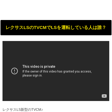
レクサスLSのTVCMでLSを運転している人は誰？
レクサスLS新型のTVCM♪