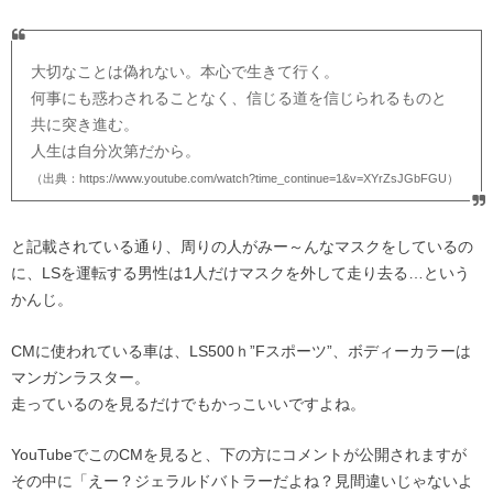
大切なことは偽れない。本心で生きて行く。
何事にも惑わされることなく、信じる道を信じられるものと
共に突き進む。
人生は自分次第だから。
（出典：https://www.youtube.com/watch?time_continue=1&v=XYrZsJGbFGU）
と記載されている通り、周りの人がみー～んなマスクをしているの
に、LSを運転する男性は1人だけマスクを外して走り去る…という
かんじ。
CMに使われている車は、LS500ｈ”Fスポーツ”、ボディーカラーは
マンガンラスター。
走っているのを見るだけでもかっこいいですよね。
YouTubeでこのCMを見ると、下の方にコメントが公開されますが
その中に「えー？ジェラルドバトラーだよね？見間違いじゃないよ