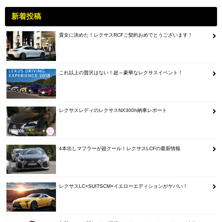
新着投稿
貴女に決めた！レクサスRCFご契約おめでとうございます！
これ以上の贅沢はない！超～豪華なレクサスイベント！
レクサスレディのレクサスNX300h納車レポート
4本出しマフラーが超クール！レクサスLCFの最新情報
レクサスLC×SUITSCM×イエローエディションがヤバい！