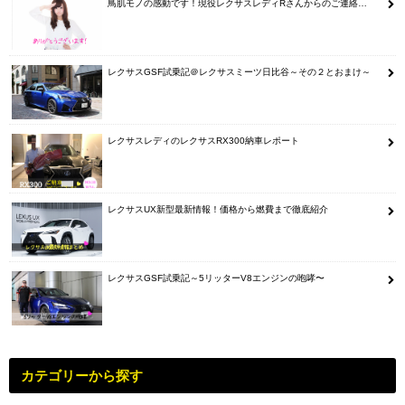
鳥肌モノの感動です！現役レクサスレディRさんからのご連絡…
レクサスGSF試乗記＠レクサスミーツ日比谷～その２とおまけ～
レクサスレディのレクサスRX300納車レポート
レクサスUX新型最新情報！価格から燃費まで徹底紹介
レクサスGSF試乗記～5リッターV8エンジンの咆哮〜
カテゴリーから探す