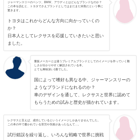
ジャーマンスリーのベンツ、BMW、アウディとはどんなブランドなのか？
この本を読むと、トヨタでさえブランドとしてはまだまだ未熟だという事に
驚きます。
トヨタはこれからどんな方向に向かっていくの
か？
日本人としてレクサスを応援していきたいと思い
ました。
量販メーカーとは違うプレミアムブランドとしてのイメージを作っていく難
しさが分かりやすく解説されている本。
とても興味深い1冊でした。
国によって嗜好も異なる中、ジャーマンスリーの
ようなブランドになれるのか？
車のデザインを通して、レクサスと世界に認めて
もらうための試みと歴史が描かれています。
レクサスと言えば、成功しているというイメージしかありませんでした。
この本の中で書かれている苦労や失敗があったなんて…。
試行錯誤を繰り返し、いろんな戦略で世界に挑戦