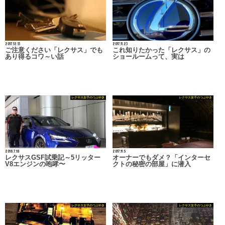
2017.12.13
2017.11.23
ご注意ください「レクサス」でも
これ知りたかった「レクサス」の
あり得るコワ～い話
ショールームって、実は
レクサス女子のつぶやき
レクサス女子のつぶやき
2018.7.18
2017.11.5
レクサスGSF試乗記～5リッター
オーナーでもダメ？「インターセ
V8エンジンの咆哮〜
クトの秘密の部屋」に潜入
レクサス女子のつぶやき
レクサス女子のつぶやき