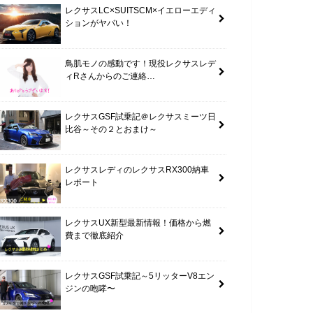
レクサスLC×SUITSCM×イエローエディ
ションがヤバい！
鳥肌モノの感動です！現役レクサスレデ
ィRさんからのご連絡…
レクサスGSF試乗記＠レクサスミーツ日
比谷～その２とおまけ～
レクサスレディのレクサスRX300納車
レポート
レクサスUX新型最新情報！価格から燃
費まで徹底紹介
レクサスGSF試乗記～5リッターV8エン
ジンの咆哮〜