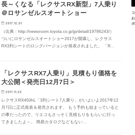
長～くなる「レクサスRX新型」7人乗り
＠ロサンゼルスオートショー
コ
お
2017.12.01
ポ
（出典：http://newsroom.toyota.co.jp/jp/detail/19786243/）
ついにロサンゼルスオートショー2017が開幕し、レクサス
RX3列シートのロングバージョンが発表されました。 「R…
「レクサスRX7人乗り」見積もり価格を
大公開＜発売日12月7日＞
2017.11.22
レクサスRX450hL「3列シート7人乗り」がいよいよ2017年12
月7日に正式発表＆発売されます。 もう予約も始まっていると
の事だったので、リエコもさっそく見積もりをもらいに行っ
てきましたよ～。 簡易カタログなどもない…