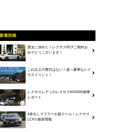
新着投稿
貴女に決めた！レクサスRCFご契約お
めでとうございます！
これ以上の贅沢はない！超～豪華なレク
サスイベント！
レクサスレディのレクサスNX300h納車
レポート
4本出しマフラーが超クール！レクサス
LCFの最新情報