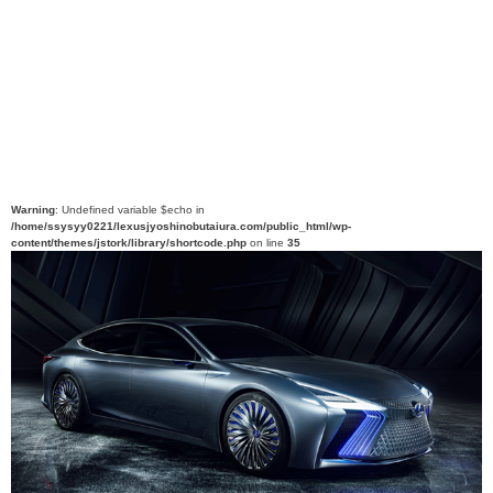
Warning
: Undefined variable $echo in
/home/ssysyy0221/lexusjyoshinobutaiura.com/public_html/wp-
content/themes/jstork/library/shortcode.php
on line
35