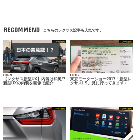
RECOMMEND
こちらのレクサス記事も人気です。
レクサス情報
レクサス情報
2018.3.10
2017.10.5
【レクサス新型UX】内装は和風!?
東京モーターショー2017「新型レ
新型UXの内装を画像で紹介
クサスLS」見に行ってきます♪
レクサス情報
レクサス情報