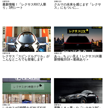
2017.11.19
2018.1.25
最新情報！「レクサスRX7人乗
クルマの未来を感じます「レクサ
り」3列シート
ス」にもついに...
レクサス女子のつぶやき
レクサス情報
2017.12.18
2018.2.21
レクサス「スピンドルグリル」が
あっ...ちょい見え！レクサスUX最
こんなところでも登場します
新情報2018＜動画あり＞
レクサス情報
レクサス情報
2018.3.24
2017.12.4
レクサスが1時間タダ＠LEXUS
黒艶！まっ黒～な「レクサスRC」