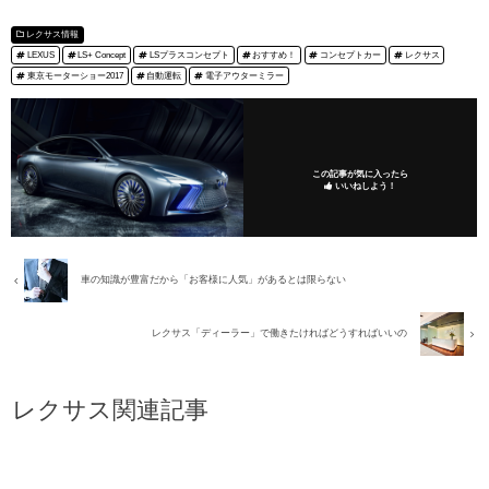
レクサス情報
LEXUS
LS+ Concept
LSプラスコンセプト
おすすめ！
コンセプトカー
レクサス
東京モーターショー2017
自動運転
電子アウターミラー
この記事が気に入ったら
いいねしよう！
車の知識が豊富だから「お客様に人気」があるとは限らない
レクサス「ディーラー」で働きたければどうすればいいの
レクサス関連記事