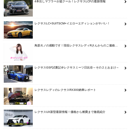
4本出しマフラーが超クール！レクサスLCFの最新情報
レクサスLC×SUITSCM×イエローエディションがヤバい！
鳥肌モノの感動です！現役レクサスレディRさんからのご連絡…
レクサスGSF試乗記＠レクサスミーツ日比谷～その２とおまけ～
レクサスレディのレクサスRX300納車レポート
レクサスUX新型最新情報！価格から燃費まで徹底紹介