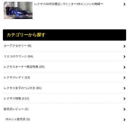
レクサスGSF試乗記～5リッターV8エンジンの咆哮〜
カテゴリーから探す
カーアクセサリー
(9)
リエコのラウンジ
(34)
レクサスオーナー限定特典
(20)
レクサスレディ
(13)
レクサス女子のつぶやき
(81)
レクサス情報
(111)
販売店レビュー
(1)
ポルシェ販売店
(1)