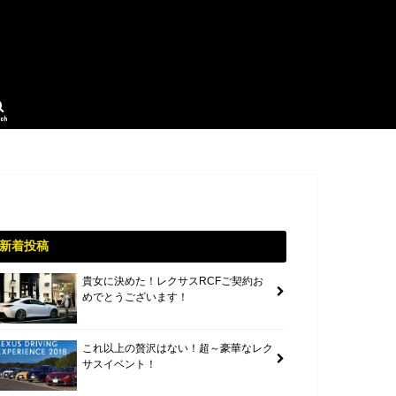
rch
新着投稿
貴女に決めた！レクサスRCFご契約お
めでとうございます！
これ以上の贅沢はない！超～豪華なレク
サスイベント！