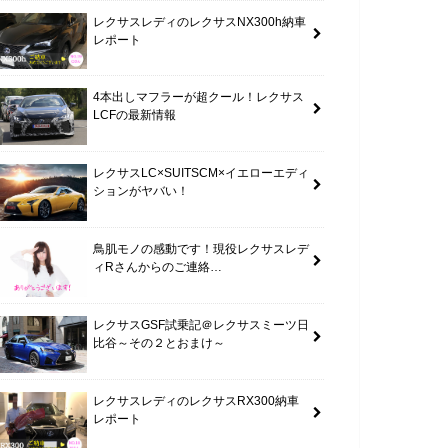
レクサスレディのレクサスNX300h納車
レポート
4本出しマフラーが超クール！レクサス
LCFの最新情報
レクサスLC×SUITSCM×イエローエディ
ションがヤバい！
鳥肌モノの感動です！現役レクサスレデ
ィRさんからのご連絡…
レクサスGSF試乗記＠レクサスミーツ日
比谷～その２とおまけ～
レクサスレディのレクサスRX300納車
レポート