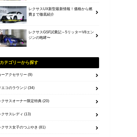
レクサスUX新型最新情報！価格から燃
費まで徹底紹介
レクサスGSF試乗記～5リッターV8エン
ジンの咆哮〜
カテゴリーから探す
カーアクセサリー
(9)
リエコのラウンジ
(34)
レクサスオーナー限定特典
(20)
レクサスレディ
(13)
レクサス女子のつぶやき
(81)