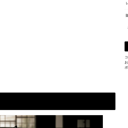
コ
お
ポ