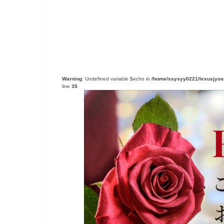
Warning
: Undefined variable $echo in
/home/ssysyy0221/lexusjyoshi
line
35