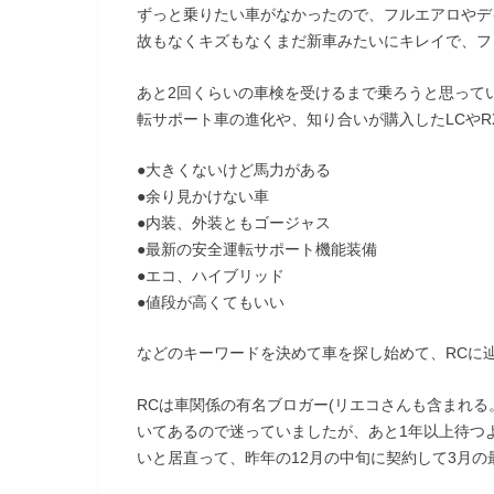
ずっと乗りたい車がなかったので、フルエアロやデ
故もなくキズもなくまだ新車みたいにキレイで、フ
あと2回くらいの車検を受けるまで乗ろうと思って
転サポート車の進化や、知り合いが購入したLCや
●大きくないけど馬力がある
●余り見かけない車
●内装、外装ともゴージャス
●最新の安全運転サポート機能装備
●エコ、ハイブリッド
●値段が高くてもいい
などのキーワードを決めて車を探し始めて、RCに
RCは車関係の有名ブロガー(リエコさんも含まれ
いてあるので迷っていましたが、あと1年以上待つ
いと居直って、昨年の12月の中旬に契約して3月の