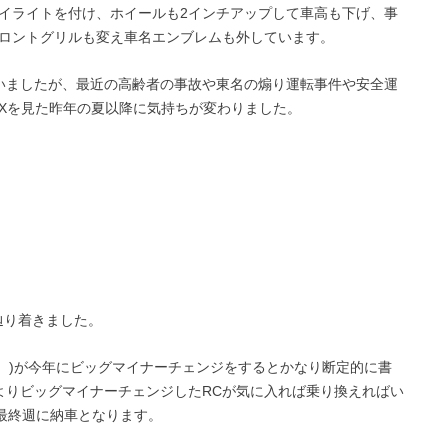
イライトを付け、ホイールも2インチアップして車高も下げ、事
ロントグリルも変え車名エンブレムも外しています。
いましたが、最近の高齢者の事故や東名の煽り運転事件や安全運
RXを見た昨年の夏以降に気持ちが変わりました。
辿り着きました。
る。)が今年にビッグマイナーチェンジをするとかなり断定的に書
よりビッグマイナーチェンジしたRCが気に入れば乗り換えればい
最終週に納車となります。