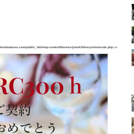
nobutaiura.com/public_html/wp-content/themes/jstork/library/shortcode.php
on