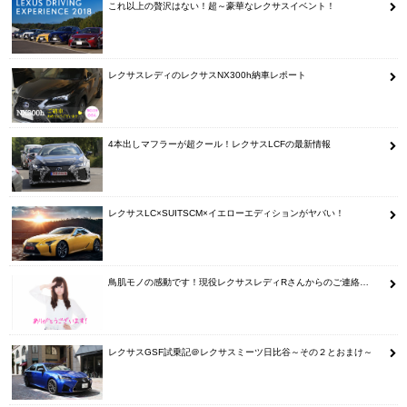
これ以上の贅沢はない！超～豪華なレクサスイベント！
レクサスレディのレクサスNX300h納車レポート
4本出しマフラーが超クール！レクサスLCFの最新情報
レクサスLC×SUITSCM×イエローエディションがヤバい！
鳥肌モノの感動です！現役レクサスレディRさんからのご連絡…
レクサスGSF試乗記＠レクサスミーツ日比谷～その２とおまけ～