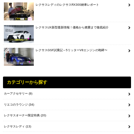
レクサスレディのレクサスRX300納車レポート
レクサスUX新型最新情報！価格から燃費まで徹底紹介
レクサスGSF試乗記～5リッターV8エンジンの咆哮〜
カテゴリーから探す
カーアクセサリー
(9)
リエコのラウンジ
(34)
レクサスオーナー限定特典
(20)
レクサスレディ
(13)