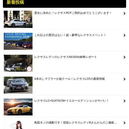
新着投稿
貴女に決めた！レクサスRCFご契約おめでとうございます！
これ以上の贅沢はない！超～豪華なレクサスイベント！
レクサスレディのレクサスNX300h納車レポート
4本出しマフラーが超クール！レクサスLCFの最新情報
レクサスLC×SUITSCM×イエローエディションがヤバい！
鳥肌モノの感動です！現役レクサスレディRさんからのご連絡…