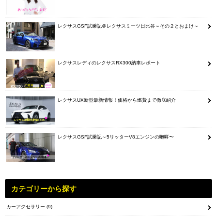
レクサスGSF試乗記＠レクサスミーツ日比谷～その２とおまけ～
レクサスレディのレクサスRX300納車レポート
レクサスUX新型最新情報！価格から燃費まで徹底紹介
レクサスGSF試乗記～5リッターV8エンジンの咆哮〜
カテゴリーから探す
カーアクセサリー
(9)