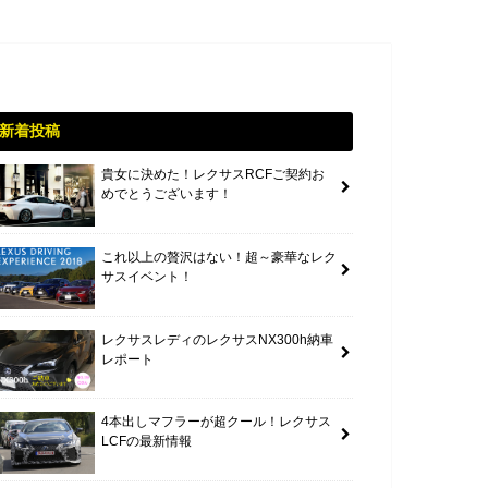
新着投稿
貴女に決めた！レクサスRCFご契約お
めでとうございます！
これ以上の贅沢はない！超～豪華なレク
サスイベント！
レクサスレディのレクサスNX300h納車
レポート
4本出しマフラーが超クール！レクサス
LCFの最新情報