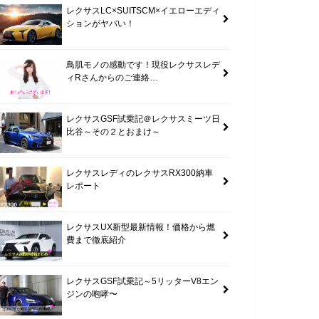
レクサスLC×SUITSCM×イエローエディ
ションがヤバい！
鳥肌モノの感動です！現役レクサスレデ
ィRさんからのご連絡…
レクサスGSF試乗記＠レクサスミーツ日
比谷～その２とおまけ～
レクサスレディのレクサスRX300納車
レポート
レクサスUX新型最新情報！価格から燃
費まで徹底紹介
レクサスGSF試乗記～5リッターV8エン
ジンの咆哮〜