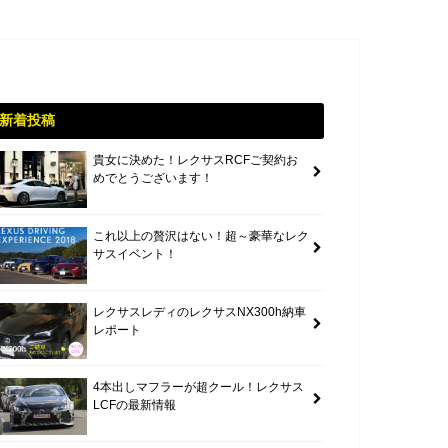
新着投稿
貴女に決めた！レクサスRCFご契約お
めでとうございます！
これ以上の贅沢はない！超～豪華なレク
サスイベント！
レクサスレディのレクサスNX300h納車
レポート
4本出しマフラーが超クール！レクサス
LCFの最新情報