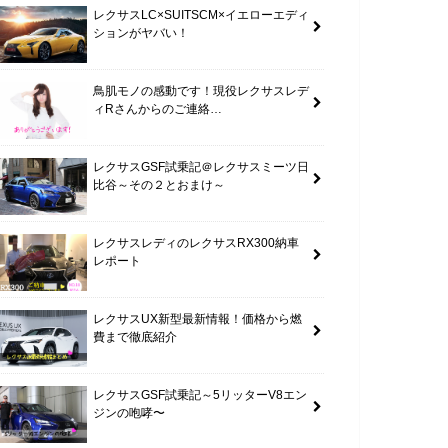
レクサスLC×SUITSCM×イエローエディ
ションがヤバい！
鳥肌モノの感動です！現役レクサスレデ
ィRさんからのご連絡…
レクサスGSF試乗記＠レクサスミーツ日
比谷～その２とおまけ～
レクサスレディのレクサスRX300納車
レポート
レクサスUX新型最新情報！価格から燃
費まで徹底紹介
レクサスGSF試乗記～5リッターV8エン
ジンの咆哮〜