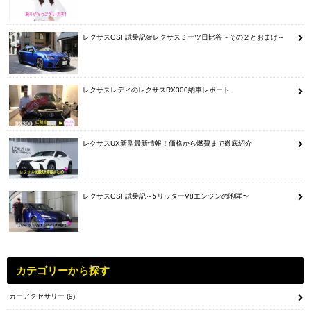
レクサスGSF試乗記＠レクサスミーツ日比谷～その２とおまけ～
レクサスレディのレクサスRX300納車レポート
レクサスUX新型最新情報！価格から燃費まで徹底紹介
レクサスGSF試乗記～5リッターV8エンジンの咆哮〜
カテゴリーから探す
カーアクセサリー
(9)