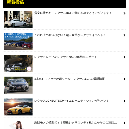
新着投稿
貴女に決めた！レクサスRCFご契約おめでとうございます！
これ以上の贅沢はない！超～豪華なレクサスイベント！
レクサスレディのレクサスNX300h納車レポート
4本出しマフラーが超クール！レクサスLCFの最新情報
レクサスLC×SUITSCM×イエローエディションがヤバい！
鳥肌モノの感動です！現役レクサスレディRさんからのご連絡…