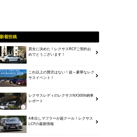
新着投稿
貴女に決めた！レクサスRCFご契約お
めでとうございます！
これ以上の贅沢はない！超～豪華なレク
サスイベント！
レクサスレディのレクサスNX300h納車
レポート
4本出しマフラーが超クール！レクサス
LCFの最新情報