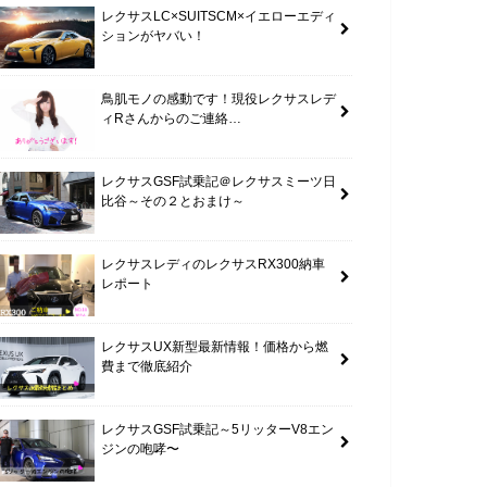
レクサスLC×SUITSCM×イエローエディ
ションがヤバい！
鳥肌モノの感動です！現役レクサスレデ
ィRさんからのご連絡…
レクサスGSF試乗記＠レクサスミーツ日
比谷～その２とおまけ～
レクサスレディのレクサスRX300納車
レポート
レクサスUX新型最新情報！価格から燃
費まで徹底紹介
レクサスGSF試乗記～5リッターV8エン
ジンの咆哮〜