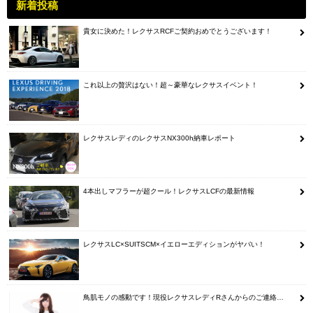
新着投稿
貴女に決めた！レクサスRCFご契約おめでとうございます！
これ以上の贅沢はない！超～豪華なレクサスイベント！
レクサスレディのレクサスNX300h納車レポート
4本出しマフラーが超クール！レクサスLCFの最新情報
レクサスLC×SUITSCM×イエローエディションがヤバい！
鳥肌モノの感動です！現役レクサスレディRさんからのご連絡…