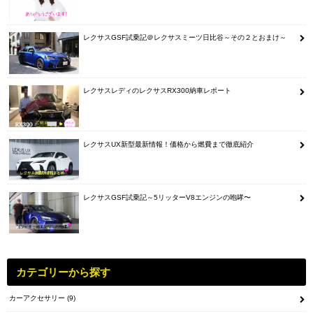
レクサスGSF試乗記＠レクサスミーツ日比谷～その２とおまけ～
レクサスレディのレクサスRX300納車レポート
レクサスUX新型最新情報！価格から燃費まで徹底紹介
レクサスGSF試乗記～5リッターV8エンジンの咆哮〜
カテゴリーから探す
カーアクセサリー
(9)