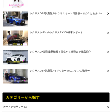
レクサスGSF試乗記＠レクサスミーツ日比谷～その２とおまけ～
レクサスレディのレクサスRX300納車レポート
レクサスUX新型最新情報！価格から燃費まで徹底紹介
レクサスGSF試乗記～5リッターV8エンジンの咆哮〜
カテゴリーから探す
カーアクセサリー
(9)