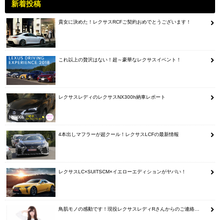
新着投稿
貴女に決めた！レクサスRCFご契約おめでとうございます！
これ以上の贅沢はない！超～豪華なレクサスイベント！
レクサスレディのレクサスNX300h納車レポート
4本出しマフラーが超クール！レクサスLCFの最新情報
レクサスLC×SUITSCM×イエローエディションがヤバい！
鳥肌モノの感動です！現役レクサスレディRさんからのご連絡…