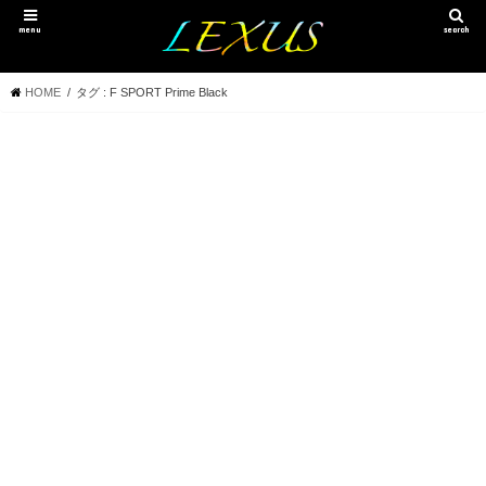
menu
search
HOME
タグ : F SPORT Prime Black