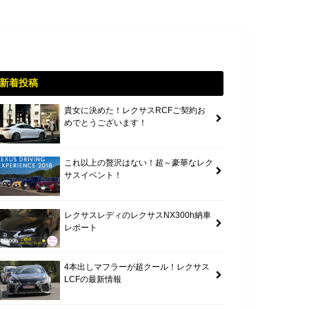
新着投稿
貴女に決めた！レクサスRCFご契約お
めでとうございます！
これ以上の贅沢はない！超～豪華なレク
サスイベント！
レクサスレディのレクサスNX300h納車
レポート
4本出しマフラーが超クール！レクサス
LCFの最新情報