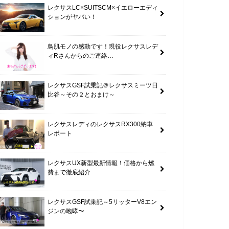
レクサスLC×SUITSCM×イエローエディ
ションがヤバい！
鳥肌モノの感動です！現役レクサスレデ
ィRさんからのご連絡…
レクサスGSF試乗記＠レクサスミーツ日
比谷～その２とおまけ～
レクサスレディのレクサスRX300納車
レポート
レクサスUX新型最新情報！価格から燃
費まで徹底紹介
レクサスGSF試乗記～5リッターV8エン
ジンの咆哮〜