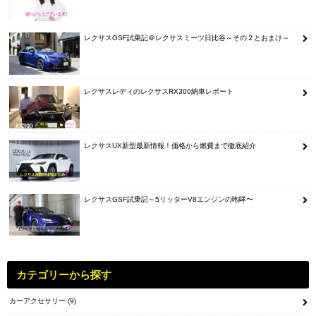
レクサスGSF試乗記＠レクサスミーツ日比谷～その２とおまけ～
レクサスレディのレクサスRX300納車レポート
レクサスUX新型最新情報！価格から燃費まで徹底紹介
レクサスGSF試乗記～5リッターV8エンジンの咆哮〜
カテゴリーから探す
カーアクセサリー
(9)