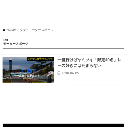
HOME
タグ : モータースポーツ
TAG
モータースポーツ
レクサス女子のつぶやき
一度行けばヤミツキ「限定40名」レ
ース好きにはたまらない
2018.04.25