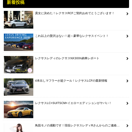
新着投稿
貴女に決めた！レクサスRCFご契約おめでとうございます！
これ以上の贅沢はない！超～豪華なレクサスイベント！
レクサスレディのレクサスNX300h納車レポート
4本出しマフラーが超クール！レクサスLCFの最新情報
レクサスLC×SUITSCM×イエローエディションがヤバい！
鳥肌モノの感動です！現役レクサスレディRさんからのご連絡…