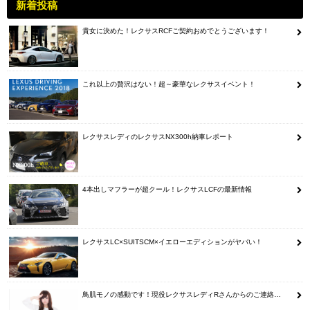
新着投稿
貴女に決めた！レクサスRCFご契約おめでとうございます！
これ以上の贅沢はない！超～豪華なレクサスイベント！
レクサスレディのレクサスNX300h納車レポート
4本出しマフラーが超クール！レクサスLCFの最新情報
レクサスLC×SUITSCM×イエローエディションがヤバい！
鳥肌モノの感動です！現役レクサスレディRさんからのご連絡…