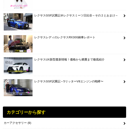
レクサスGSF試乗記＠レクサスミーツ日比谷～その２とおまけ～
レクサスレディのレクサスRX300納車レポート
レクサスUX新型最新情報！価格から燃費まで徹底紹介
レクサスGSF試乗記～5リッターV8エンジンの咆哮〜
カテゴリーから探す
カーアクセサリー
(9)