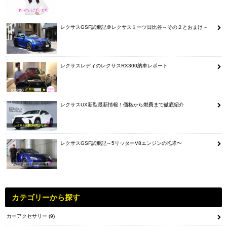
レクサスGSF試乗記＠レクサスミーツ日比谷～その２とおまけ～
レクサスレディのレクサスRX300納車レポート
レクサスUX新型最新情報！価格から燃費まで徹底紹介
レクサスGSF試乗記～5リッターV8エンジンの咆哮〜
カテゴリーから探す
カーアクセサリー
(9)