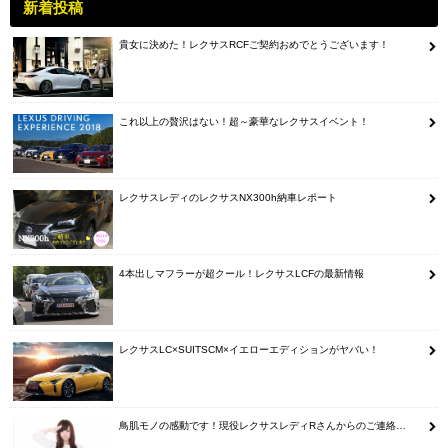
新着投稿
貴女に決めた！レクサスRCFご契約おめでとうございます！
これ以上の贅沢はない！超～豪華なレクサスイベント！
レクサスレディのレクサスNX300h納車レポート
4本出しマフラーが超クール！レクサスLCFの最新情報
レクサスLC×SUITSCM×イエローエディションがヤバい！
鳥肌モノの感動です！現役レクサスレディRさんからのご連絡…