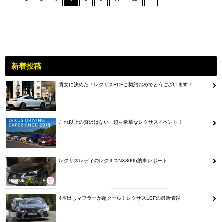
新着投稿
貴女に決めた！レクサスRCFご契約おめでとうございます！
これ以上の贅沢はない！超～豪華なレクサスイベント！
レクサスレディのレクサスNX300h納車レポート
4本出しマフラーが超クール！レクサスLCFの最新情報