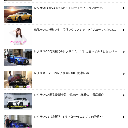
レクサスLC×SUITSCM×イエローエディションがヤバい！
鳥肌モノの感動です！現役レクサスレディRさんからのご連絡…
レクサスGSF試乗記＠レクサスミーツ日比谷～その２とおまけ～
レクサスレディのレクサスRX300納車レポート
レクサスUX新型最新情報！価格から燃費まで徹底紹介
レクサスGSF試乗記～5リッターV8エンジンの咆哮〜