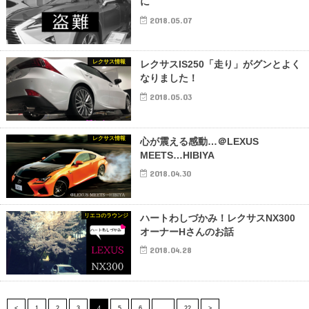
に
2018.05.07
レクサス情報
レクサスIS250「走り」がグンとよく
なりました！
2018.05.03
レクサス情報
心が震える感動…＠LEXUS
MEETS…HIBIYA
2018.04.30
リエコのラウンジ
ハートわしづかみ！レクサスNX300
オーナーHさんのお話
2018.04.28
<
1
2
3
4
5
6
…
22
>