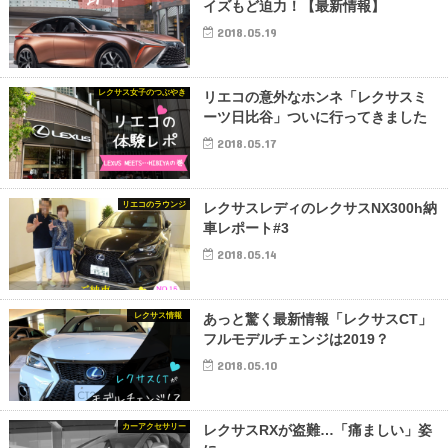
イズもど迫力！【最新情報】
2018.05.19
レクサス女子のつぶやき
リエコの意外なホンネ「レクサスミ
ーツ日比谷」ついに行ってきました
2018.05.17
リエコのラウンジ
レクサスレディのレクサスNX300h納
車レポート#3
2018.05.14
レクサス情報
あっと驚く最新情報「レクサスCT」
フルモデルチェンジは2019？
2018.05.10
カーアクセサリー
レクサスRXが盗難…「痛ましい」姿