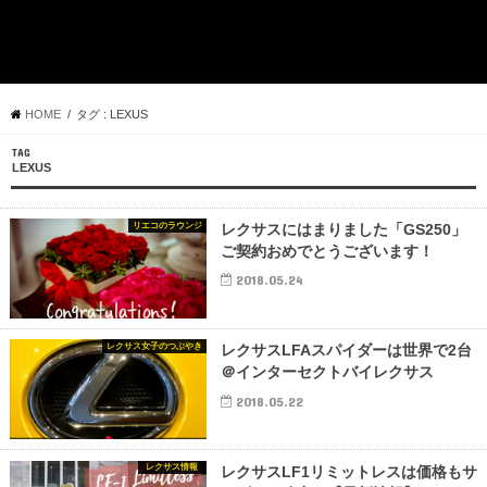
HOME
タグ : LEXUS
TAG
LEXUS
リエコのラウンジ
レクサスにはまりました「GS250」
ご契約おめでとうございます！
2018.05.24
レクサス女子のつぶやき
レクサスLFAスパイダーは世界で2台
＠インターセクトバイレクサス
2018.05.22
レクサス情報
レクサスLF1リミットレスは価格もサ